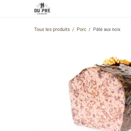
Se rendre au contenu
Accueil
Boutique
Contactez-no
Tous les produits
Porc
Pâté aux noix