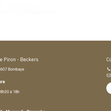
te Piron - Beckers
C
, 4607 Bombaye
ure
 8h30 à 18h