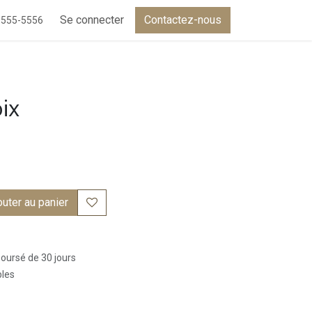
Se connecter
Contactez-nous
-555-5556
ix
uter au panier
boursé de 30 jours
bles