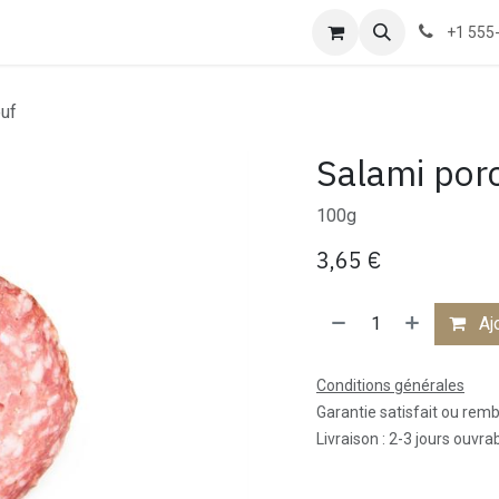
us
+1 555
euf
Salami porc
100g
3,65
€
Ajo
Conditions générales
Garantie satisfait ou rem
Livraison : 2-3 jours ouvra