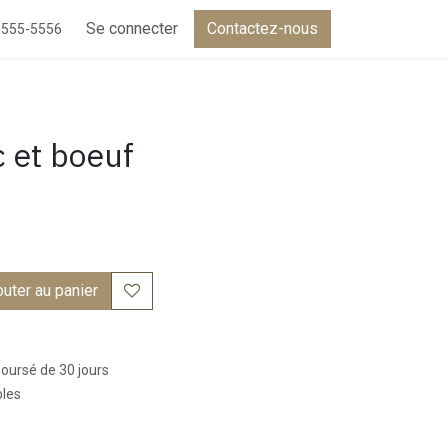
Se connecter
Contactez-nous
-555-5556
 et boeuf
uter au panier
boursé de 30 jours
bles