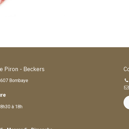
te Piron - Beckers
C
, 4607 Bombaye
ure
 8h30 à 18h