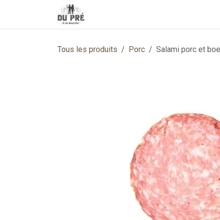
Se rendre au contenu
Accueil
Boutique
Contactez-no
Tous les produits
Porc
Salami porc et bo