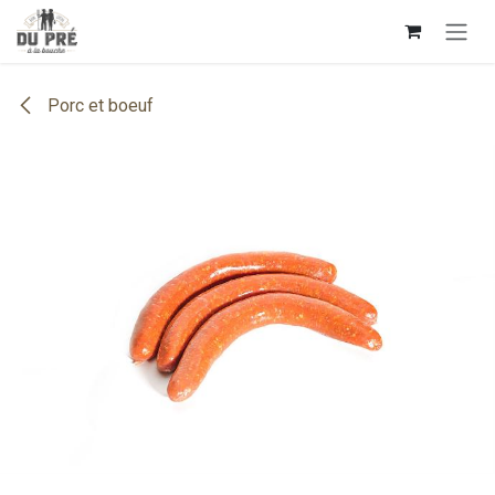
Se rendre au contenu
Porc et boeuf