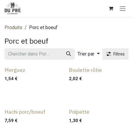
Se rendre au contenu
Produits
Porc et boeuf
Porc et boeuf
Trier par
Filtres
Merguez
Boulette rôtie
1,54
€
2,02
€
Hachi porc/boeuf
Polpette
7,59
€
1,30
€